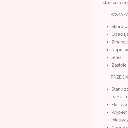
starzenia si
WSKAZAN
Skóra wi
Opadają
Zmarszc
Napięcie
Stres
Zastoje
PRZECIWW
Stany za
trądzik 
Ekstrak
Wypełni
miesięc
Choroba