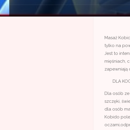
Masaż Kobido
tylko na pow
Jest to int
mięśniach, 
zapewniają 
DLA KOG
Dla osób ze
szczęki, świ
dla osób ma
Kobido polep
oczami,odpr