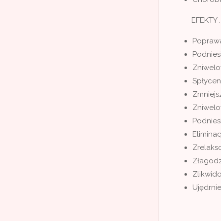
EFEKTY :
Poprawa
Podnies
Zniwelo
Spłycen
Zmniejs
Zniwelo
Podnies
Eliminac
Zrelaks
Złagodz
Zlikwid
Ujędrnie