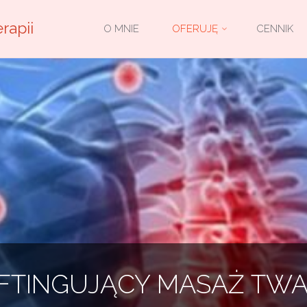
Przejdź
rapii
O MNIE
OFERUJĘ
CENNIK
do
treści
IFTINGUJĄCY MASAŻ TW