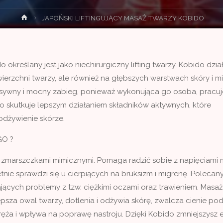
Strona
JAPOŃSKI LIFTINGUJĄCY MASAŻ TWARZY KOBIDO
główna
 określany jest jako niechirurgiczny lifting twarzy. Kobido dział
ierzchni twarzy, ale również na głębszych warstwach skóry i mi
ensywny i mocny zabieg, ponieważ wykonująca go osoba, pracuj
co skutkuje lepszym działaniem składników aktywnych, które
odżywienie skórze.
O ?
 zmarszczkami mimicznymi. Pomaga radzić sobie z napięciami m
etnie sprawdzi się u cierpiących na bruksizm i migrenę. Polecany
jących problemy z tzw. ciężkimi oczami oraz trawieniem. Masaż
sza owal twarzy, dotlenia i odżywia skórę, zwalcza cienie po
ęża i wpływa na poprawę nastroju. Dzięki Kobido zmniejszysz e