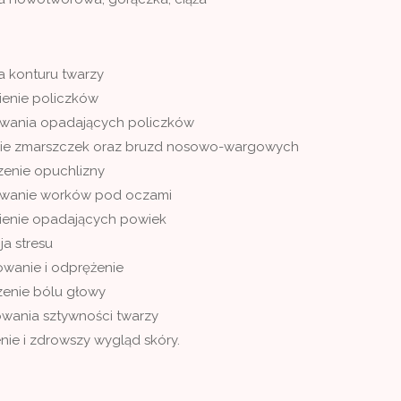
 konturu twarzy
ienie policzków
wania opadających policzków
ie zmarszczek oraz bruzd nosowo-wargowych
zenie opuchlizny
wanie worków pod oczami
ienie opadających powiek
ja stresu
owanie i odprężenie
enie bólu głowy
owania sztywności twarzy
nie i zdrowszy wygląd skóry.