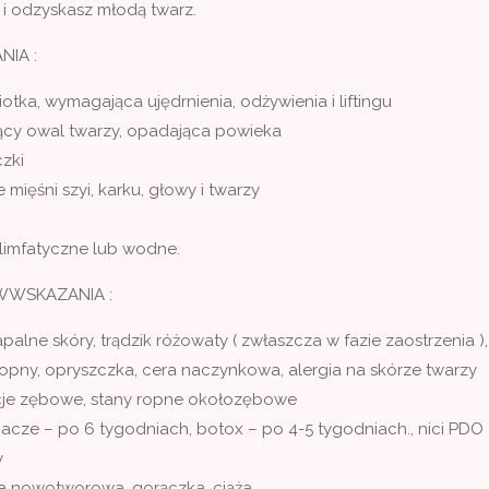
ę i odzyskasz młodą twarz.
IA :
otka, wymagająca ujędrnienia, odżywienia i liftingu
cy owal twarzy, opadająca powieka
zki
 mięśni szyi, karku, głowy i twarzy
 limfatyczne lub wodne.
SKAZANIA :
palne skóry, trądzik różowaty ( zwłaszcza w fazie zaostrzenia ),
ropny, opryszczka, cera naczynkowa, alergia na skórze twarzy
cje zębowe, stany ropne okołozębowe
acze – po 6 tygodniach, botox – po 4-5 tygodniach., nici PDO
y
 nowotworowa, gorączka, ciąża