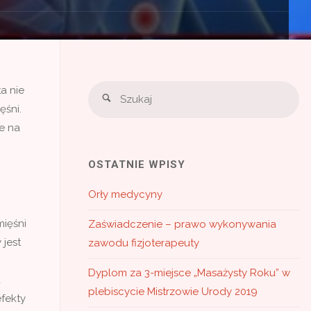
Sz
a nie
Szukaj
ęśni.
e na
OSTATNIE WPISY
Orły medycyny
ięśni
Zaświadczenie – prawo wykonywania
 jest
zawodu fizjoterapeuty
Dyplom za 3-miejsce „Masażysty Roku” w
d
plebiscycie Mistrzowie Urody 2019
fekty