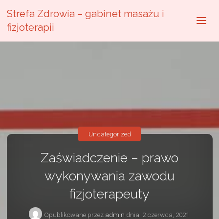
Strefa Zdrowia – gabinet masażu i
fizjoterapii
Uncategorized
Zaświadczenie – prawo
wykonywania zawodu
fizjoterapeuty
Opublikowane przez
admin
dnia
2 czerwca, 2021